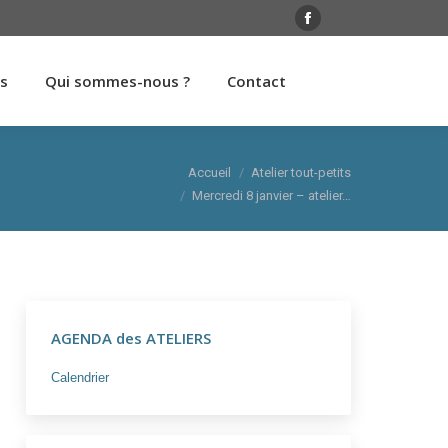
rs
Qui sommes-nous ?
Contact
Facebook
page
rs
Qui sommes-nous ?
Contact
opens
in
new
ns –
window
Vous êtes ici :
Accueil
Atelier tout-petits
Mercredi 8 janvier – atelier…
AGENDA des ATELIERS
Calendrier