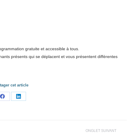
grammation gratuite et accessible à tous.
venants présents qui se déplacent et vous présentent différentes
tager cet article
Share
Share
on
on
Facebook
LinkedIn
ONGLET SUIVANT