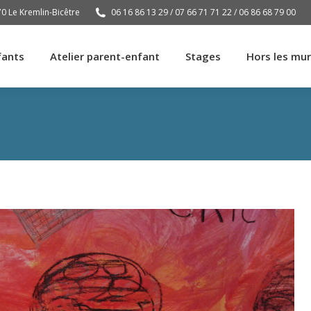
70 Le Kremlin-Bicêtre
06 16 86 13 29 / 07 66 71 71 22 / 06 86 68 79 00
fants
Atelier parent-enfant
Stages
Hors les mu
fants
Atelier parent-enfant
Stages
Hors les mu
er Tout-petit Parent/enfant 2-6 a