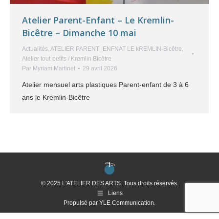
Atelier Parent-Enfant – Le Kremlin-
Bicêtre – Dimanche 10 mai
Actualités
,
ATELIER PARENT_ENFNAT LE kREMLIN-Bicêtre
,
Atelier tout-petits / Kremlin Bicêtre
Par
Myriam Martinet
29 avril 2026
Atelier mensuel arts plastiques Parent-enfant de 3 à 6
ans le Kremlin-Bicêtre
© 2025 L'ATELIER DES ARTS. Tous droits réservés.
Liens
Propulsé par
YLE Communication
.