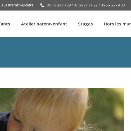
70 Le Kremlin-Bicêtre
06 16 86 13 29 / 07 66 71 71 22 / 06 86 68 79 00
fants
Atelier parent-enfant
Stages
Hors les mu
fants
Atelier parent-enfant
Stages
Hors les mu
8 ans – MONTREUIL –
Vous êtes ici :