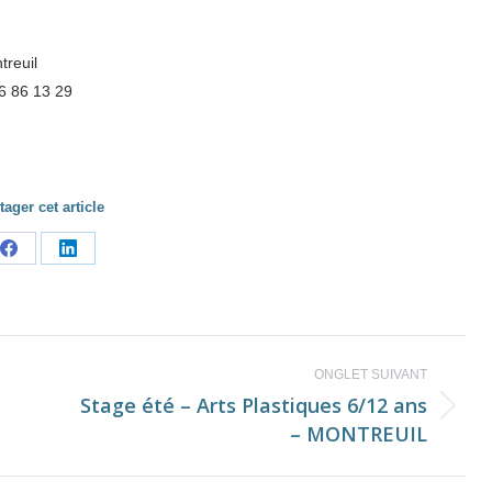
treuil
16 86 13 29
tager cet article
Share
Share
on
on
Facebook
LinkedIn
ONGLET SUIVANT
Stage été – Arts Plastiques 6/12 ans
Onglet
– MONTREUIL
suivant