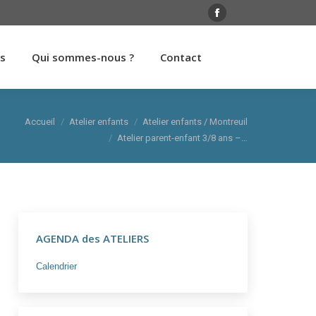
rs
Qui sommes-nous ?
Contact
Facebook
page
rs
Qui sommes-nous ?
Contact
opens
in
new
window
Accueil
Atelier enfants
Atelier enfants / Montreuil
Atelier parent-enfant 3/8 ans –…
AGENDA des ATELIERS
Calendrier