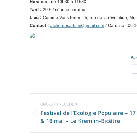
Horaires :
de 10h30 à 11h30
Tarif :
20 € / séance par duo
Lieu :
Comme Vous Emoi – 5, rue de la révolution, Mon
Contact :
atelierdesartsm@gmail.com
/ Caroline : 06 
Par
Navigation
ONGLET PRÉCÉDENT
de
Festival de l’Ecologie Populaire – 17
Onglet
& 18 mai – Le Kremlin-Bicêtre
commentaire
précédent