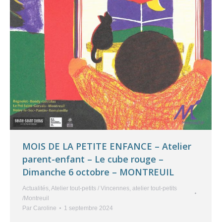
MOIS DE LA PETITE ENFANCE – Atelier
parent-enfant – Le cube rouge –
Dimanche 6 octobre – MONTREUIL
Actualités
,
Atelier tout-petits / Vincennes
,
atelier tout-petits
/Montreuil
Par
Caroline
1 septembre 2024