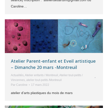
séance) Inscription : atelierdesartsm@gmail.com ou
Caroline…
Atelier Parent-enfant et Eveil artistique
– Dimanche 20 mars -Montreuil
Actualités
,
Atelier enfants / Montreuil
,
Atelier tout-petits /
Vincennes
,
atelier tout-petits /Montreuil
Par
Caroline
17 mars 2022
atelier d’arts plastiques du mois de mars