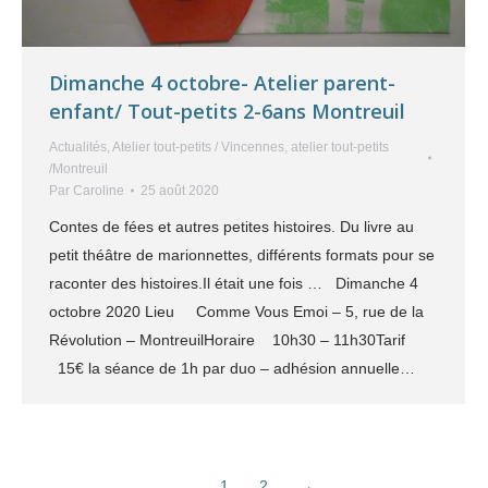
Dimanche 4 octobre- Atelier parent-
enfant/ Tout-petits 2-6ans Montreuil
Actualités
,
Atelier tout-petits / Vincennes
,
atelier tout-petits
/Montreuil
Par
Caroline
25 août 2020
Contes de fées et autres petites histoires. Du livre au
petit théâtre de marionnettes, différents formats pour se
raconter des histoires.Il était une fois … Dimanche 4
octobre 2020 Lieu Comme Vous Emoi – 5, rue de la
Révolution – MontreuilHoraire 10h30 – 11h30Tarif
15€ la séance de 1h par duo – adhésion annuelle…
1
2
→