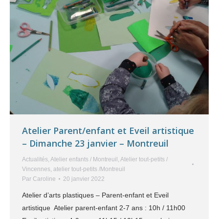
Atelier Parent/enfant et Eveil artistique
– Dimanche 23 janvier – Montreuil
Actualités
,
Atelier enfants / Montreuil
,
Atelier tout-petits /
Vincennes
,
atelier tout-petits /Montreuil
Par
Caroline
20 janvier 2022
Atelier d’arts plastiques – Parent-enfant et Eveil
artistique Atelier parent-enfant 2-7 ans : 10h / 11h00