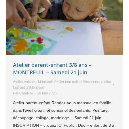
Atelier parent-enfant 3/8 ans –
MONTREUIL – Samedi 21 juin
Atelier enfants / Montreuil
,
Atelier tout-petits / Vincennes
,
atelier
tout-petits /Montreuil
Par
Caroline
19 mai 2025
Atelier parent-enfant Rendez-vous mensuel en famille
dans l’éveil créatif et sensoriel des enfants. Peinture,
découpage, collage, modelage… Samedi 21 juin
INSCRIPTION – cliquez ICI Public : Duo – enfant de 3 à