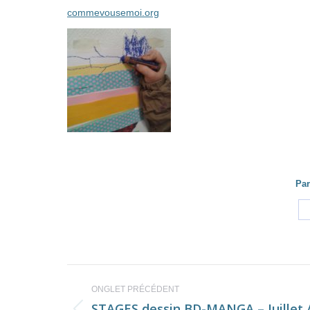
commevousemoi.org
Par
Navigation
ONGLET PRÉCÉDENT
de
STAGES dessin BD-MANGA – Juillet 