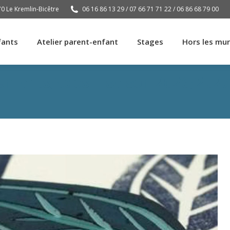
70 Le Kremlin-Bicêtre
06 16 86 13 29 / 07 66 71 71 22 / 06 86 68 79 00
fants
Atelier parent-enfant
Stages
Hors les mu
fants
Atelier parent-enfant
Stages
Hors les mu
enfants/ados – saison 2026/2027