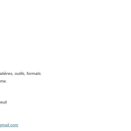
ières, outils, formats.
mme.
euil
gmail.com