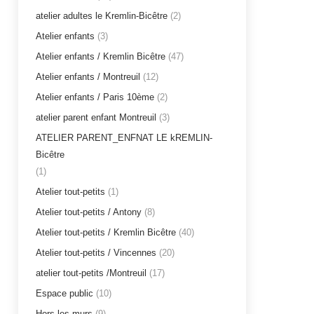
atelier adultes le Kremlin-Bicêtre
(2)
Atelier enfants
(3)
Atelier enfants / Kremlin Bicêtre
(47)
Atelier enfants / Montreuil
(12)
Atelier enfants / Paris 10ème
(2)
atelier parent enfant Montreuil
(3)
ATELIER PARENT_ENFNAT LE kREMLIN-
Bicêtre
(1)
Atelier tout-petits
(1)
Atelier tout-petits / Antony
(8)
Atelier tout-petits / Kremlin Bicêtre
(40)
Atelier tout-petits / Vincennes
(20)
atelier tout-petits /Montreuil
(17)
Espace public
(10)
Hors les murs
(9)