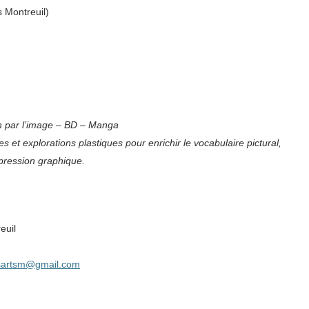
s Montreuil)
on par l’image – BD – Manga
s et explorations plastiques pour enrichir le vocabulaire pictural,
pression graphique.
euil
esartsm@gmail.com