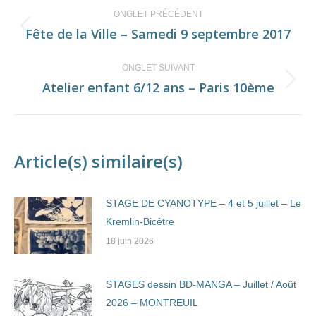
Navigation
ONGLET PRÉCÉDENT
de
Fête de la Ville – Samedi 9 septembre 2017
Onglet
précédent
commentaire
ONGLET SUIVANT
Atelier enfant 6/12 ans – Paris 10ème
Onglet
suivant
Article(s) similaire(s)
STAGE DE CYANOTYPE – 4 et 5 juillet – Le
Kremlin-Bicêtre
18 juin 2026
STAGES dessin BD-MANGA – Juillet / Août
2026 – MONTREUIL