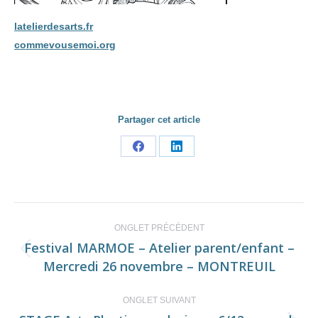
latelierdesarts.fr
commevousemoi.org
Partager cet article
Share
Share
on
on
Facebook
LinkedIn
Navigation
ONGLET PRÉCÉDENT
de
Festival MARMOE – Atelier parent/enfant –
Onglet
Mercredi 26 novembre – MONTREUIL
commentaire
précédent
ONGLET SUIVANT