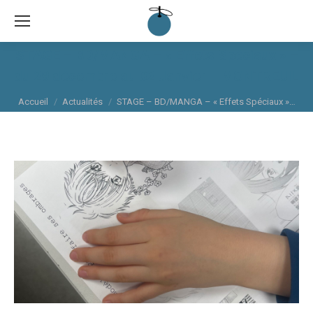
Sea
STAGE – BD/MANGA – « Effets Spéciaux » –
du 29 décembre au 02 Janvier – MONTREUIL
Vous êtes ici :
Accueil
Actualités
STAGE – BD/MANGA – « Effets Spéciaux »…