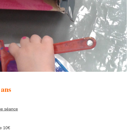
 ans
que séance
e 10€