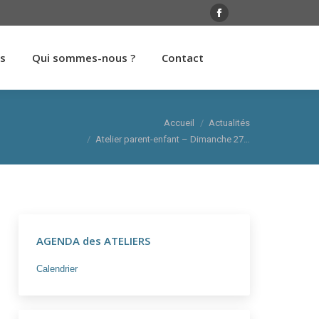
rs
Qui sommes-nous ?
Contact
Facebook
page
rs
Qui sommes-nous ?
Contact
opens
in
new
window
Vous êtes ici :
Accueil
Actualités
Atelier parent-enfant – Dimanche 27…
AGENDA des ATELIERS
Calendrier