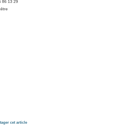
16 86 13 29
être
tager cet article