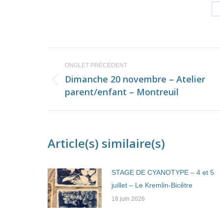
Navigation
ONGLET PRÉCÉDENT
de
Dimanche 20 novembre – Atelier
Onglet
parent/enfant – Montreuil
commentaire
précédent
Article(s) similaire(s)
STAGE DE CYANOTYPE – 4 et 5
juillet – Le Kremlin-Bicêtre
18 juin 2026