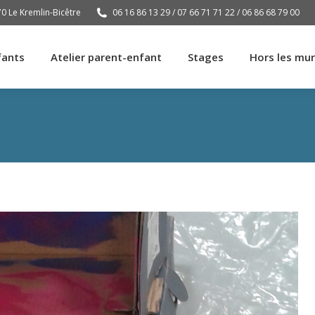
70 Le Kremlin-Bicêtre
06 16 86 13 29 / 07 66 71 71 22 / 06 86 68 79 00
fants
Atelier parent-enfant
Stages
Hors les mu
fants
Atelier parent-enfant
Stages
Hors les mu
Dimanche 27 novembre – Le