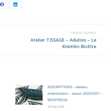
Share
Share
on
on
Facebook
LinkedIn
ONGLET SUIVANT
Atelier TISSAGE – Adultes – Le
Onglet
Kremlin-Bicêtre
suivant
INSCRIPTIONS – Ateliers
enfants/ados – saison 2026/2027 –
MONTREUIL
29 mai 2026