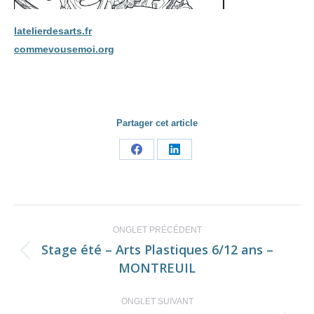
latelierdesarts.fr
commevousemoi.org
Partager cet article
Share
Share
on
on
Facebook
LinkedIn
Navigation
ONGLET PRÉCÉDENT
de
Stage été – Arts Plastiques 6/12 ans –
Onglet
MONTREUIL
commentaire
précédent
ONGLET SUIVANT