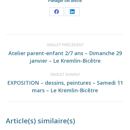
Partager cet article
Share
Share
on
on
Facebook
LinkedIn
Navigation
ONGLET PRÉCÉDENT
de
Atelier parent-enfant 2/7 ans – Dimanche 29
Onglet
janvier – Le Kremlin-Bicêtre
commentaire
précédent
ONGLET SUIVANT
EXPOSITION – dessins, peintures – Samedi 11
Onglet
mars – Le Kremlin-Bicêtre
suivant
Article(s) similaire(s)