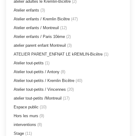
atelier adultes le Kremlin-Bicêtre
(2)
Atelier enfants
(3)
Atelier enfants / Kremlin Bicêtre
(47)
Atelier enfants / Montreuil
(12)
Atelier enfants / Paris 10ème
(2)
atelier parent enfant Montreuil
(3)
ATELIER PARENT_ENFNAT LE kREMLIN-Bicêtre
(1)
Atelier tout-petits
(1)
Atelier tout-petits / Antony
(8)
Atelier tout-petits / Kremlin Bicêtre
(40)
Atelier tout-petits / Vincennes
(20)
atelier tout-petits /Montreuil
(17)
Espace public
(10)
Hors les murs
(9)
interventions
(8)
Stage
(11)