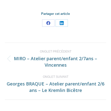
Partager cet article
Share
Share
on
on
Facebook
LinkedIn
Navigation
ONGLET PRÉCÉDENT
de
MIRO – Atelier parent/enfant 2/7ans –
Onglet
Vincennes
commentaire
précédent
ONGLET SUIVANT
Georges BRAQUE – Atelier parent/enfant 2/6
Onglet
ans – Le Kremlin Bicêtre
suivant