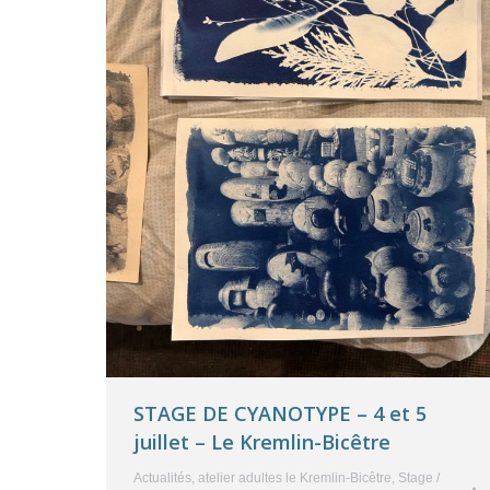
STAGE DE CYANOTYPE – 4 et 5
juillet – Le Kremlin-Bicêtre
Actualités
,
atelier adultes le Kremlin-Bicêtre
,
Stage /