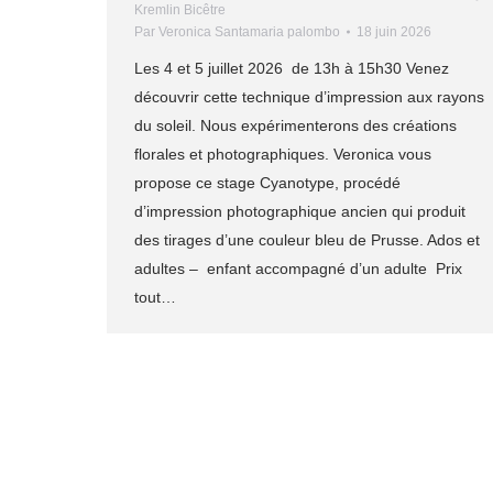
Kremlin Bicêtre
Par
Veronica Santamaria palombo
18 juin 2026
Les 4 et 5 juillet 2026 de 13h à 15h30 Venez
découvrir cette technique d’impression aux rayons
du soleil. Nous expérimenterons des créations
florales et photographiques. Veronica vous
propose ce stage Cyanotype, procédé
d’impression photographique ancien qui produit
des tirages d’une couleur bleu de Prusse. Ados et
adultes – enfant accompagné d’un adulte Prix
tout…
© 2025 L'ATELIER DES ARTS. Tous droits réservés.