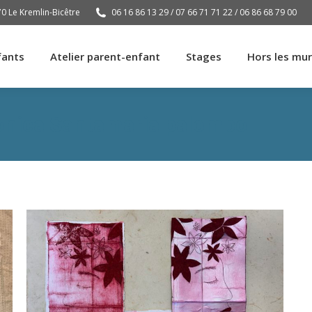
70 Le Kremlin-Bicêtre
06 16 86 13 29 / 07 66 71 71 22 / 06 86 68 79 00
fants
Atelier parent-enfant
Stages
Hors les mu
fants
Atelier parent-enfant
Stages
Hors les mu
onica Santamaria palombo