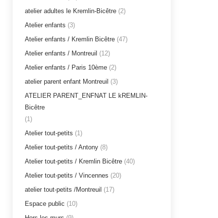
atelier adultes le Kremlin-Bicêtre
(2)
Atelier enfants
(3)
Atelier enfants / Kremlin Bicêtre
(47)
Atelier enfants / Montreuil
(12)
Atelier enfants / Paris 10ème
(2)
atelier parent enfant Montreuil
(3)
ATELIER PARENT_ENFNAT LE kREMLIN-
Bicêtre
(1)
Atelier tout-petits
(1)
Atelier tout-petits / Antony
(8)
Atelier tout-petits / Kremlin Bicêtre
(40)
Atelier tout-petits / Vincennes
(20)
atelier tout-petits /Montreuil
(17)
Espace public
(10)
Hors les murs
(9)