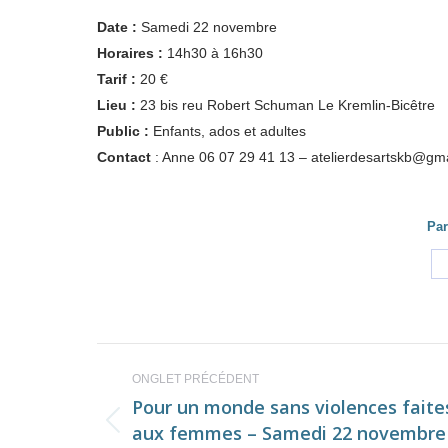
Date :
Samedi 22 novembre
Horaires :
14h30 à 16h30
Tarif :
20 €
Lieu :
23 bis reu Robert Schuman Le Kremlin-Bicêtre
Public :
Enfants, ados et adultes
Contact
: Anne 06 07 29 41 13 – atelierdesartskb@gm
Par
Navigation
ONGLET PRÉCÉDENT
de
Pour un monde sans violences faite
aux femmes – Samedi 22 novembre
Onglet