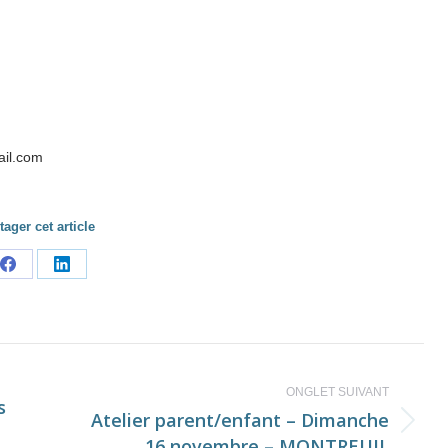
ail.com
tager cet article
Share
Share
on
on
Facebook
LinkedIn
ONGLET SUIVANT
s
Atelier parent/enfant – Dimanche
Onglet
16 novembre – MONTREUIL