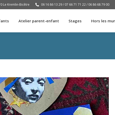
70 Le Kremlin-Bicêtre
06 16 86 13 29 / 07 66 71 71 22 / 06 86 68 79 00
fants
Atelier parent-enfant
Stages
Hors les mu
fants
Atelier parent-enfant
Stages
Hors les mu
Samedi 22 Novembre – Le Kremli