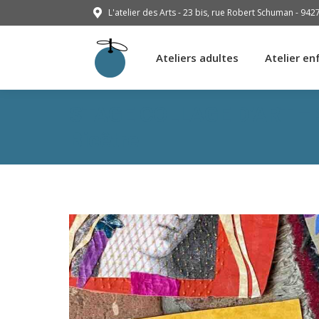
L'atelier des Arts - 23 bis, rue Robert Schuman - 942
Ateliers adultes
Atelier en
Ateliers adultes
Atelier en
STAGE COLLAGE D’ART – 
Bicêtre