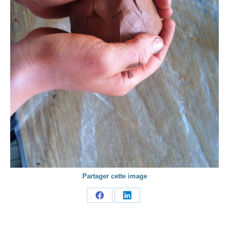
Partager cette image
Share
Share
on
on