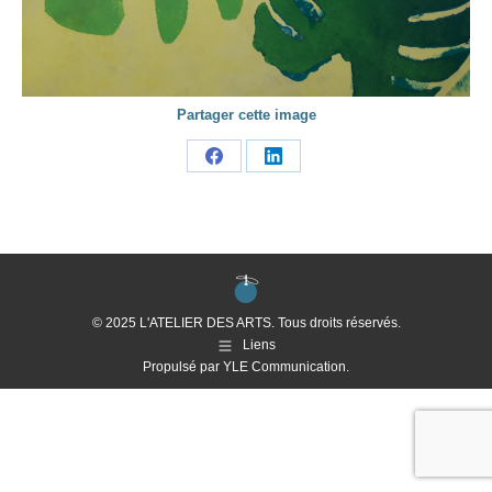
Partager cette image
Share
Share
on
on
Facebook
LinkedIn
© 2025 L'ATELIER DES ARTS. Tous droits réservés.
Liens
Propulsé par
YLE Communication
.