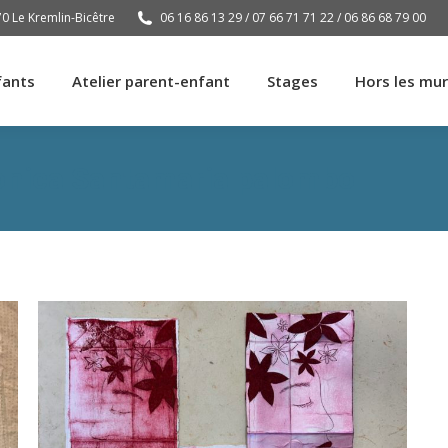
70 Le Kremlin-Bicêtre
06 16 86 13 29 / 07 66 71 71 22 / 06 86 68 79 00
fants
Atelier parent-enfant
Stages
Hors les mu
fants
Atelier parent-enfant
Stages
Hors les mu
onica Santamaria palombo