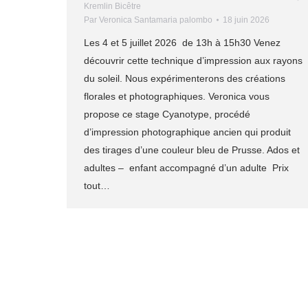
Kremlin Bicêtre
Par
Veronica Santamaria palombo
18 juin 2026
Les 4 et 5 juillet 2026 de 13h à 15h30 Venez
découvrir cette technique d’impression aux rayons
du soleil. Nous expérimenterons des créations
florales et photographiques. Veronica vous
propose ce stage Cyanotype, procédé
d’impression photographique ancien qui produit
des tirages d’une couleur bleu de Prusse. Ados et
adultes – enfant accompagné d’un adulte Prix
tout…
© 2025 L'ATELIER DES ARTS. Tous droits réservés.