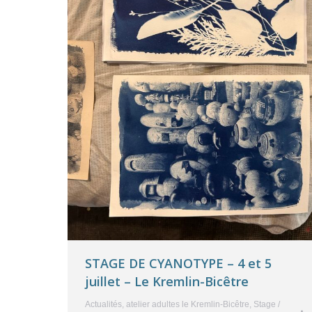
STAGE DE CYANOTYPE – 4 et 5
juillet – Le Kremlin-Bicêtre
Actualités
,
atelier adultes le Kremlin-Bicêtre
,
Stage /