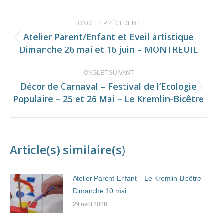
Facebook
LinkedIn
Navigation
ONGLET PRÉCÉDENT
de
Atelier Parent/Enfant et Eveil artistique
Onglet
Dimanche 26 mai et 16 juin – MONTREUIL
commentaire
précédent
ONGLET SUIVANT
Décor de Carnaval – Festival de l’Ecologie
Onglet
Populaire – 25 et 26 Mai – Le Kremlin-Bicêtre
suivant
Article(s) similaire(s)
Atelier Parent-Enfant – Le Kremlin-Bicêtre –
Dimanche 10 mai
29 avril 2026