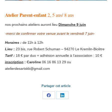
Atelier Parent-enfant
2, 5 ans/ 8 ans
nos prochains ateliers auront lieu
Dimanche 9 juin
-merci de confirmer votre venue avant le vendredi 7 juin-
Horaires :
de 11h à 12h
Lieu
:
23 bis, rue Robert Schuman – 94270 Le Kremlin-Bicêtre
Tarif :
18 € par duo + adhésion annuelle à l’association : 10 €
inscription
:
Caroline
06 16 86 13 29 ou
atelierdesartskb@gmail.com
Partager cet article
Share
Share
on
on