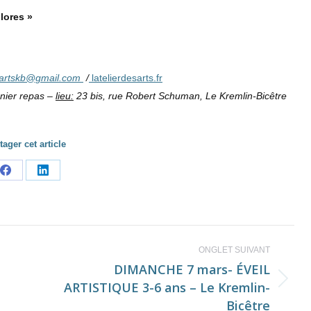
lores »
sartskb@gmail.com
/
latelierdesarts.fr
anier repas –
lieu:
23 bis, rue Robert Schuman, Le Kremlin-Bicêtre
tager cet article
Share
Share
on
on
Facebook
LinkedIn
ONGLET SUIVANT
DIMANCHE 7 mars- ÉVEIL
ARTISTIQUE 3-6 ans – Le Kremlin-
Onglet
Bicêtre
suivant