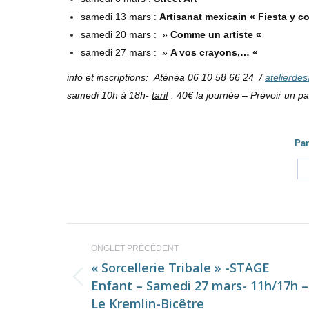
samedi 13 mars :
Artisanat mexicain « Fiesta y co
samedi 20 mars : »
Comme un artiste «
samedi 27 mars : »
A vos crayons,… «
info et inscriptions: Aténéa 06 10 58 66 24 /
atelierde
samedi 10h à 18h-
tarif
: 40€ la journée – Prévoir un p
Par
Navigation
ONGLET PRÉCÉDENT
de
« Sorcellerie Tribale » -STAGE
Enfant – Samedi 27 mars- 11h/17h –
Onglet
commentaire
Le Kremlin-Bicêtre
précédent