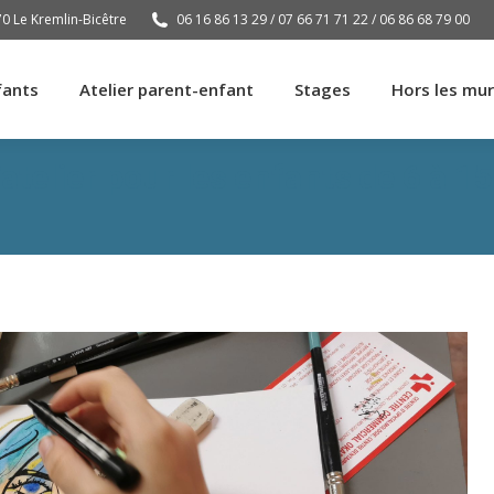
70 Le Kremlin-Bicêtre
06 16 86 13 29 / 07 66 71 71 22 / 06 86 68 79 00
fants
Atelier parent-enfant
Stages
Hors les mu
fants
Atelier parent-enfant
Stages
Hors les mu
atelier pour les enfants de 6 à 15