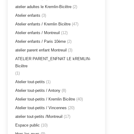
atelier adultes le Kremlin-Bicêtre
(2)
Atelier enfants
(3)
Atelier enfants / Kremlin Bicêtre
(47)
Atelier enfants / Montreuil
(12)
Atelier enfants / Paris 10ème
(2)
atelier parent enfant Montreuil
(3)
ATELIER PARENT_ENFNAT LE kREMLIN-
Bicêtre
(1)
Atelier tout-petits
(1)
Atelier tout-petits / Antony
(8)
Atelier tout-petits / Kremlin Bicêtre
(40)
Atelier tout-petits / Vincennes
(20)
atelier tout-petits /Montreuil
(17)
Espace public
(10)
Hors les murs
(9)